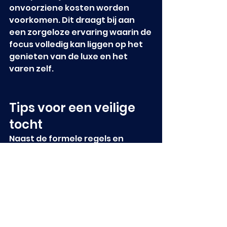
onvoorziene kosten worden 
voorkomen. Dit draagt bij aan 
een zorgeloze ervaring waarin de 
focus volledig kan liggen op het 
genieten van de luxe en het 
varen zelf.
Tips voor een veilige 
tocht
Naast de formele regels en 
uitrusting zijn er diverse 
praktische tips die bijdragen aan 
een veilige en plezierige 
vaartocht. Deze tips zijn bedoeld 
om kleine risico’s te 
minimaliseren en het comfort te 
maximaliseren.