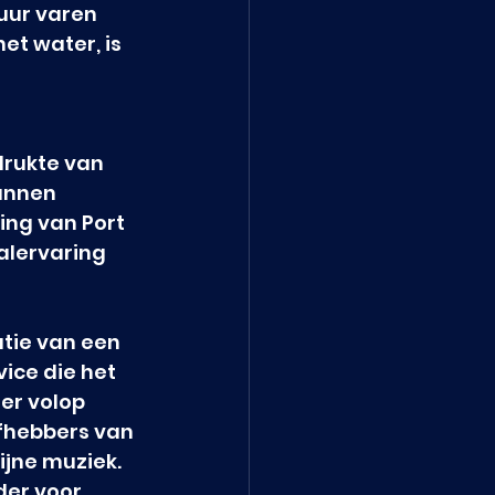
uur varen 
et water, is 
rukte van 
annen 
ng van Port 
alervaring 
atie van een 
ice die het 
er volop 
efhebbers van 
jne muziek. 
der voor 