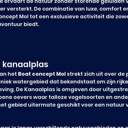
Je ervaart de natuur zonder storende geluiden 
er versterkt. De combinatie van luxe, comfort e
ncept Mol tot een exclusieve activiteit die zowe
avontuur biedt.
 kanaalplas
an het 
Boat concept Mol
 strekt zich uit over de
niek watergebied dat bekendstaat om zijn rijke
ving. De Kanaalplas is omgeven door uitgestre
ene oevers waar talloze vogelsoorten en ander
het gebied uitermate geschikt voor een natuur 
vaar je langs verschillende natuurgebieden en g