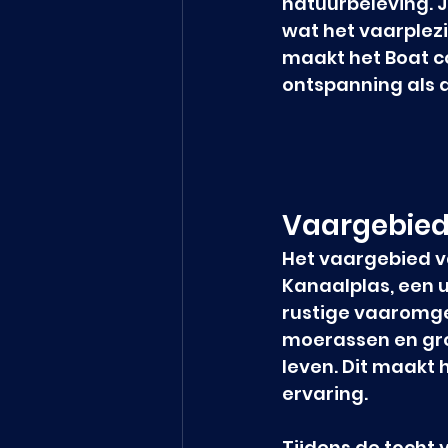
natuurbeleving. 
wat het vaarplezi
maakt het Boat co
ontspanning als 
Vaargebied
Het vaargebied v
Kanaalplas, een u
rustige vaaromge
moerassen en gro
leven. Dit maakt 
ervaring.
Tijdens de tocht 