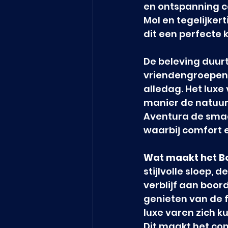
en ontspanning c
Mol en tegelijkert
dit een perfecte 
De beleving duurt
vriendengroepen 
alledag. Het lux
manier de natuur
Aventura de smaa
waarbij comfort
Wat maakt het Bo
stijlvolle sloep,
verblijf aan boor
genieten van de f
luxe varen zich k
Dit maakt het con