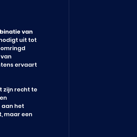
binatie van 
digt uit tot 
e omringd 
 van 
ntens ervaart 
zijn recht te 
en 
 aan het 
t, maar een 