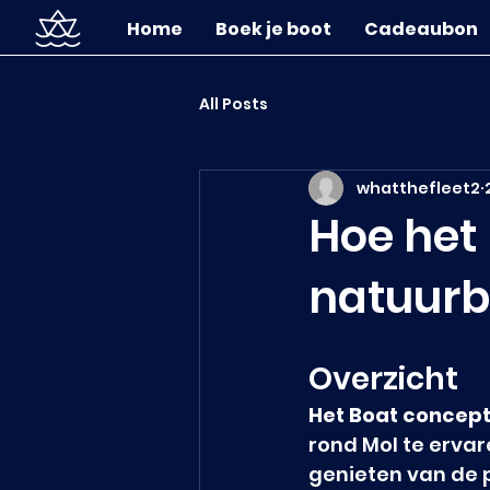
Home
Boek je boot
Cadeaubon
All Posts
whatthefleet2
Hoe het
natuurbe
Overzicht
Het Boat concept
rond Mol te erva
genieten van de 