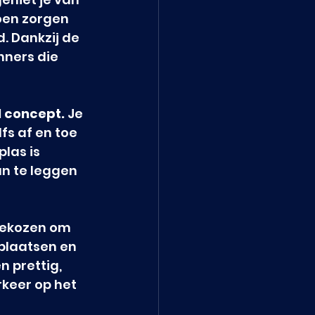
oen zorgen 
 Dankzij de 
nners die 
l concept.
 Je 
fs af en toe 
las is 
n te leggen 
tgekozen om 
plaatsen en 
 prettig, 
keer op het 