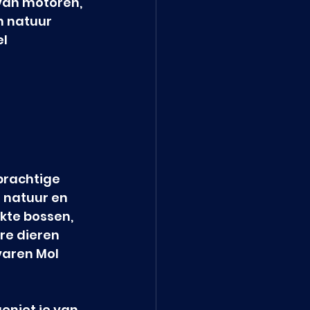
van motoren, 
n natuur 
l 
 prachtige 
 natuur en 
kte bossen, 
e dieren 
varen Mol 
eniet je van 