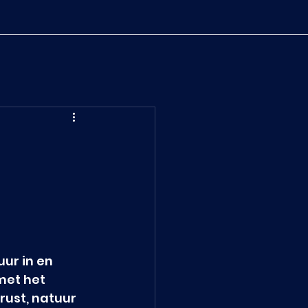
ur in en 
met het 
ust, natuur 