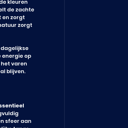
de kleuren 
elt de zachte 
 en zorgt 
natuur zorgt 
 dagelijkse 
 energie op 
het varen 
l blijven.
ssentieel 
gvuldig 
n sfeer aan 