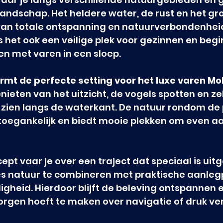
andschap. Het heldere water, de rust en het gr
van totale ontspanning en natuurverbondenheid.
s het ook een veilige plek voor gezinnen en begi
n met varen in een sloep.
rmt de perfecte setting voor het luxe varen Mo
nieten van het uitzicht, de vogels spotten en zel
 zien langs de waterkant. De natuur rondom de p
oegankelijk en biedt mooie plekken om even aa
ept vaar je over een traject dat speciaal is ui
es natuur te combineren met praktische aanleg
igheid. Hierdoor blijft de beleving ontspannen en
zorgen hoeft te maken over navigatie of druk ver