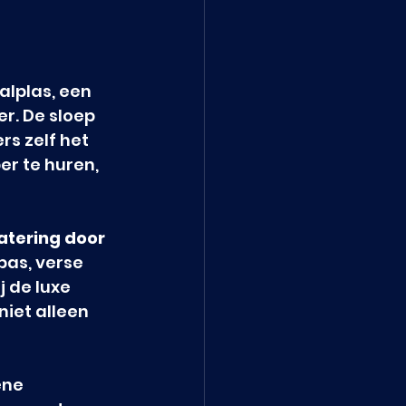
 
lplas, een 
r. De sloep 
s zelf het 
r te huren, 
atering door 
pas, verse 
 de luxe 
iet alleen 
ene 