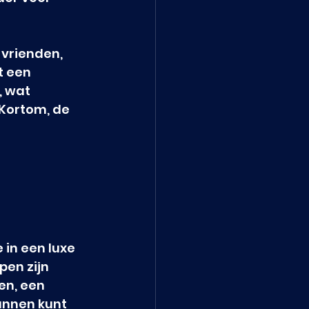
 vrienden, 
t een 
 wat 
Kortom, de 
 in een luxe 
en zijn 
en, een 
annen kunt 