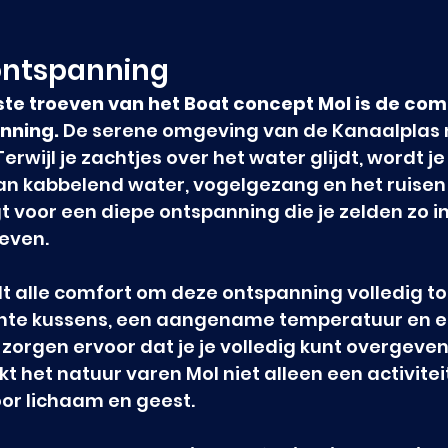
ontspanning
ste troeven van het Boat concept Mol is de com
nning.
 De serene omgeving van de Kanaalplas no
 Terwijl je zachtjes over het water glijdt, wordt j
van kabbelend water, vogelgezang en het ruisen
gt voor een diepe ontspanning die je zelden zo i
leven.
dt alle comfort om deze ontspanning volledig tot 
hte kussens, een aangename temperatuur en e
 zorgen ervoor dat je je volledig kunt overgeven
 het natuur varen Mol niet alleen een activitei
or lichaam en geest.