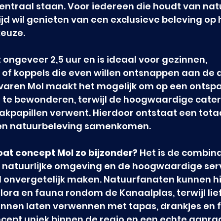
entraal staan. Voor iedereen die houdt van nat
ijd wil genieten van een exclusieve beleving op h
keuze.
 ongeveer 2,5 uur en is ideaal voor gezinnen, 
of koppels die even willen ontsnappen aan de d
e varen Mol maakt het mogelijk om op een ontsp
 te bewonderen, terwijl de hoogwaardige cateri
kpapillen verwent. Hierdoor ontstaat een tota
 en natuurbeleving samenkomen.
at concept Mol zo bijzonder?
 Het is de combin
 de natuurlijke omgeving en de hoogwaardige serv
d onvergetelijk maken. Natuurfanaten kunnen hi
lora en fauna rondom de Kanaalplas, terwijl li
unnen laten verwennen met tapas, drankjes en fi
cept uniek binnen de regio en een echte aanra