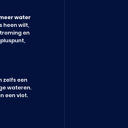
 meer water 
s heen wilt, 
stroming en 
pluspunt, 
 zelfs een 
ige wateren. 
 een vlot. 