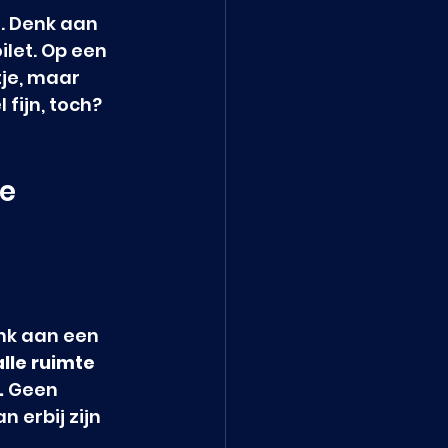
. Denk aan 
ilet. Op een 
tje, maar 
 fijn, toch?
te
enk aan een 
lle ruimte 
.
 Geen 
 erbij zijn 