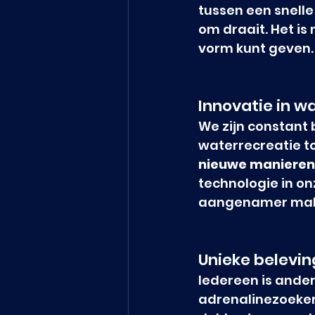
tussen een snelle
om draait. Het is 
vorm kunt geven.
Innovatie in w
We zijn constant 
waterrecreatie to
nieuwe manieren 
technologie in on
aangenamer make
Unieke belevi
Iedereen is anders
adrenalinezoeker 