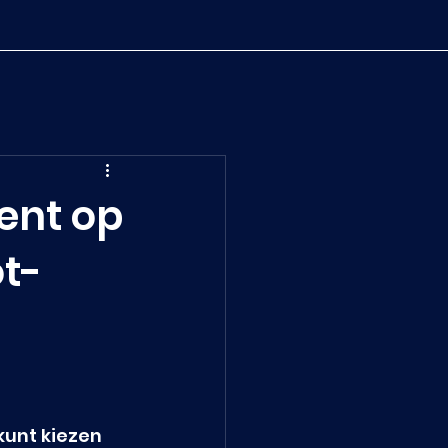
ent op
t-
kunt kiezen 