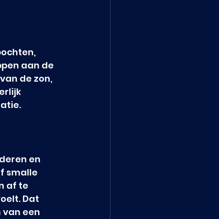
bochten, 
ppen aan de 
van de zon, 
rlijk 
atie.
nderen en 
f smalle 
 af te 
oelt. Dat 
 van een 