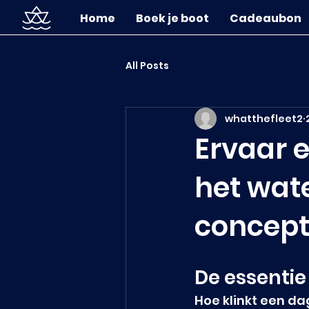
Home
Boek je boot
Cadeaubon
All Posts
whatthefleet2
Ervaar 
het wat
concept
De essentie
Hoe klinkt een da