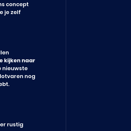
ns concept 
 je zelf 
len 
 kijken naar 
e nieuwste 
vlotvaren nog 
ebt.
r rustig 