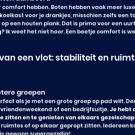
r comfort hebben. Boten hebben vaak meer luxe
 koelkast voor je drankjes, misschien zelfs een to
l op een houten plank. Dat is prima voor een uur
 Ik weet het niet hoor. Een beetje comfort is wel
an een vlot: stabiliteit en ruim
otere groepen
erfect als je met een grote groep op pad wilt. D
n vriendenweekend of een bedrijfsuitje. 
Je hebt a
e zitten en te genieten van elkaars gezelschap
uimtes of op elkaar gepropt zitten. Iedereen kan
is gewoon supergezellig!