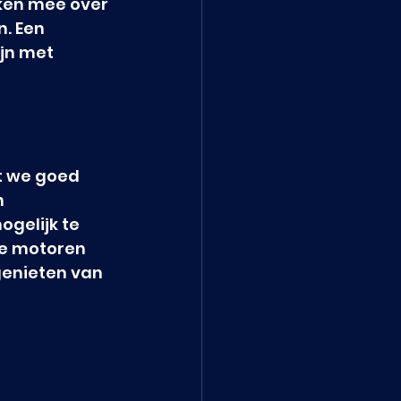
ken mee over 
. Een 
jn met 
t we goed 
 
gelijk te 
ge motoren 
genieten van 