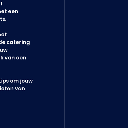
t 
et een 
ts.
het 
de catering 
ouw 
ok van een 
tips om jouw 
ieten van 