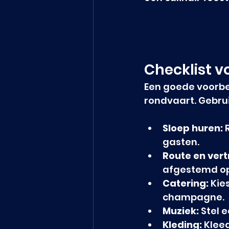
Checklist v
Een goede voorber
rondvaart. Gebrui
Sloep huren:
 
gasten.
Route en vert
afgestemd op
Catering:
 Kie
champagne.
Muziek:
 Stel 
Kleding:
 Klee