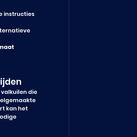
 instructies 
ternatieve 
 maat
ijden
valkuilen die 
veelgemaakte 
rt kan het 
nodige 