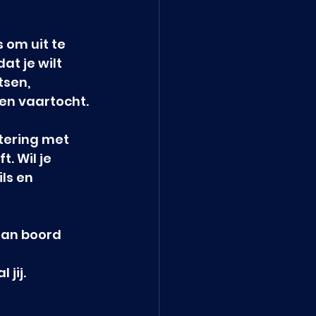
s om uit te 
at je wilt 
sen, 
en vaartocht.
tering met 
. Wil je 
ls en 
aan boord 
jij.