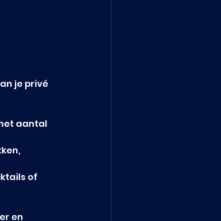
n je privé 
 het aantal 
ken, 
tails of 
er en 