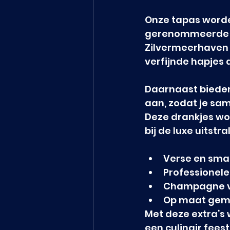
Onze tapas worde
gerenommeerde c
Zilvermeerhaven P
verfijnde hapjes d
Daarnaast bieden
aan, zodat je sam
Deze drankjes wo
bij de luxe uitstr
Verse en sma
Professionele
Champagne va
Op maat gem
Met deze extra’s 
een culinair feest