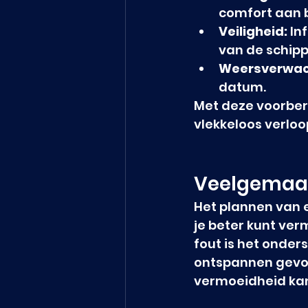
comfort aan 
Veiligheid:
 In
van de schipp
Weersverwac
datum.
Met deze voorbere
vlekkeloos verloo
Veelgemaak
Het plannen van e
je beter kunt ve
fout is het onder
ontspannen gevoel
vermoeidheid kan