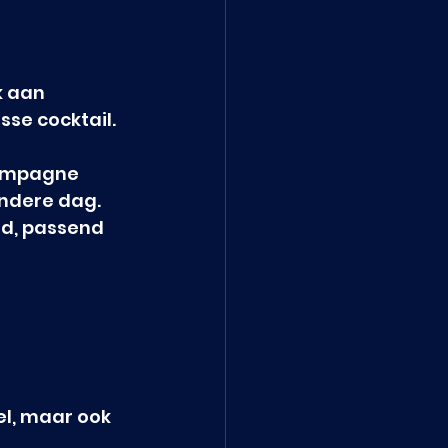
k aan 
isse cocktail.
hampagne 
ndere dag. 
d, passend 
el, maar ook 