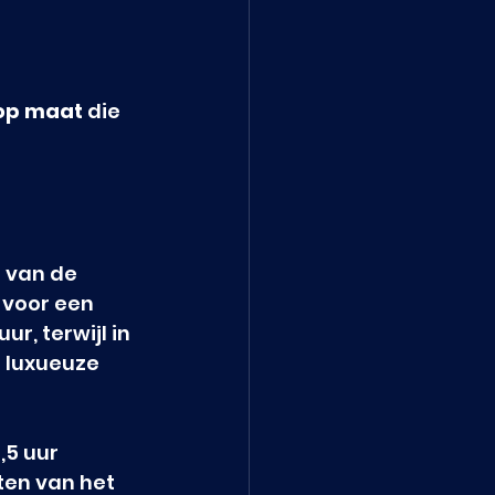
op maat
 die 
 van de 
 voor een 
r, terwijl in 
 luxueuze 
,5 uur 
ten van het 