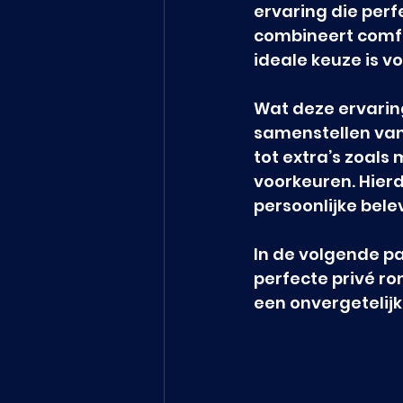
ervaring die perf
combineert comfo
ideale keuze is vo
Wat deze ervaring 
samenstellen van 
tot extra’s zoals
voorkeuren. Hierd
persoonlijke bele
In de volgende p
perfecte privé ro
een onvergetelijk