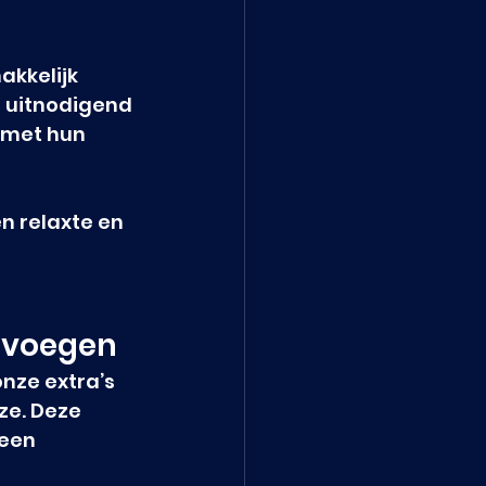
akkelijk 
n uitnodigend 
e met hun 
 relaxte en 
oevoegen
nze extra’s 
ze. Deze 
een 