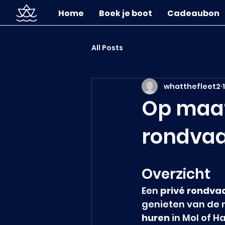
Home
Boek je boot
Cadeaubon
All Posts
whatthefleet2
Op maat 
rondvaa
Overzicht
Een 
privé rondva
genieten van de n
huren
 in Mol of H