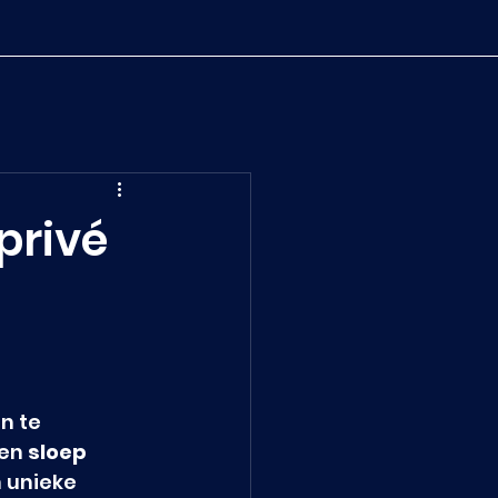
privé
n te 
en 
sloep 
n unieke 