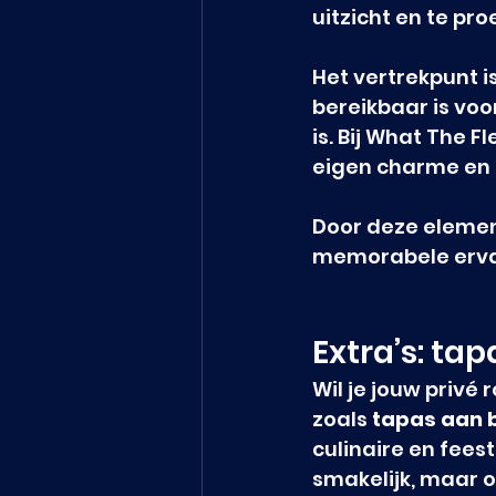
uitzicht en te pr
Het vertrekpunt i
bereikbaar is voo
is. Bij What The F
eigen charme en l
Door deze elemen
memorabele ervar
Extra’s: ta
Wil je jouw privé
zoals 
tapas aan 
culinaire en fees
smakelijk, maar o